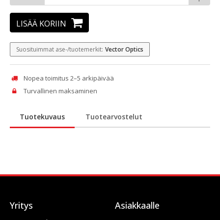
LISÄÄ KORIIN
Suosituimmat ase-/tuotemerkit:
Vector Optics
Nopea toimitus 2–5 arkipäivää
Turvallinen maksaminen
Tuotekuvaus
Tuotearvostelut
Yritys
Asiakkaalle