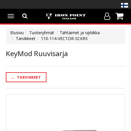
Avaa/Sulje
valikko
Etusivu
Tuoteryhmät
Tähtäimet ja optiikka
Tarvikkeet
110-114-VECTOR-SCKRS
KeyMod Ruuvisarja
←
TARVIKKEET