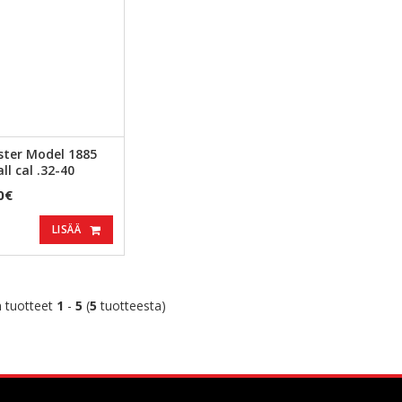
ster Model 1885
ll cal .32-40
0€
LISÄÄ
 tuotteet
1
-
5
(
5
tuotteesta)