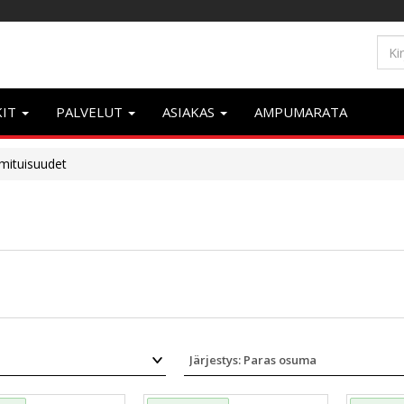
KIT
PALVELUT
ASIAKAS
AMPUMARATA
mituisuudet