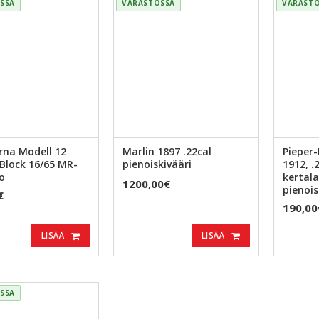
SSA
VARASTOSSA
VARAST
rna Modell 12
Marlin 1897 .22cal
Pieper
 Block 16/65 MR-
pienoiskivääri
1912, .
o
kertal
1200,00€
pienois
€
190,00
LISÄÄ
LISÄÄ
SSA