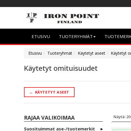
ETUSIVU
TUOTERYHMÄT
TUOTEMER
Etusivu
Tuoteryhmät
Käytetyt aseet
Käytetyt o
Käytetyt omituisuudet
←
KÄYTETYT ASEET
RAJAA VALIKOIMAA
Suosituimmat ase-/tuotemerkit