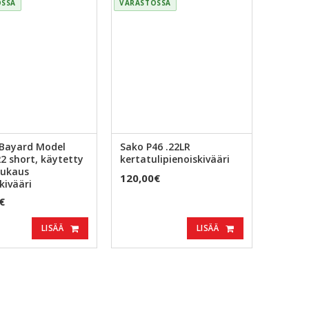
OSSA
VARASTOSSA
-Bayard Model
Sako P46 .22LR
22 short, käytetty
kertatulipienoiskivääri
aukaus
120,00€
kivääri
€
LISÄÄ
LISÄÄ