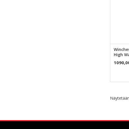
Winche
High Wa
1090,0
Näytetään