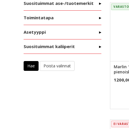
Suosituimmat ase-/tuotemerkit
VARASTO
Toimintatapa
Asetyyppi
Suosituimmat kaliiperit
Hae
Marlin 
pienois
1200,0
EI VARA