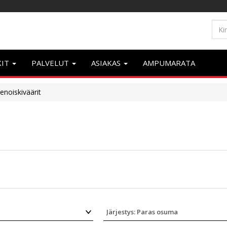
KIT
PALVELUT
ASIAKAS
AMPUMARATA
enoiskiväärit