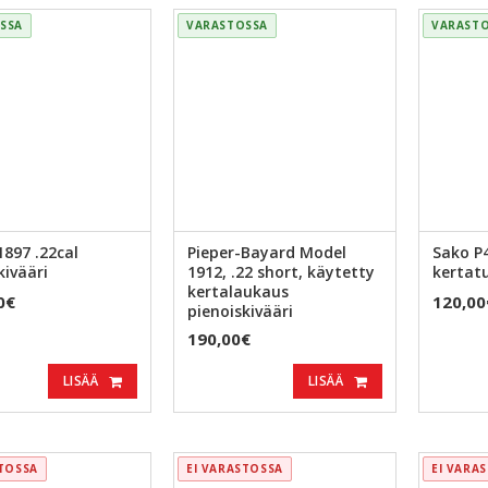
SSA
VARASTOSSA
VARAST
1897 .22cal
Pieper-Bayard Model
Sako P4
kivääri
1912, .22 short, käytetty
kertatu
kertalaukaus
0€
120,00
pienoiskivääri
190,00€
LISÄÄ
LISÄÄ
STOSSA
EI VARASTOSSA
EI VARA