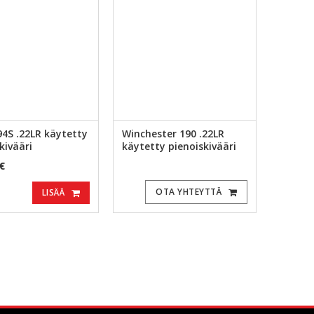
94S .22LR käytetty
Winchester 190 .22LR
kivääri
käytetty pienoiskivääri
€
OTA YHTEYTTÄ
LISÄÄ