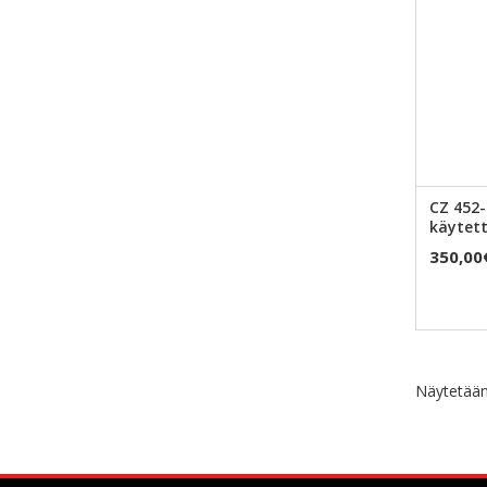
CZ 452-
käytett
350,00
Näytetään