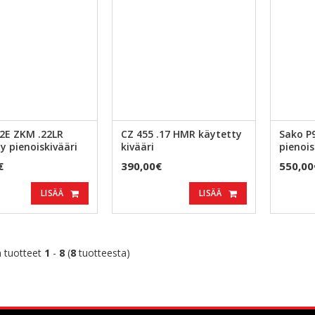
2E ZKM .22LR
CZ 455 .17 HMR käytetty
Sako P
y pienoiskivääri
kivääri
pienois
€
390,00€
550,00
LISÄÄ
LISÄÄ
 tuotteet
1
-
8
(
8
tuotteesta)