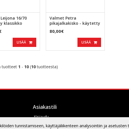
Leijona 16/70
Valmet Petra
y klassikko
pikajalkakisko - käytetty
€
80,00€
LISÄÄ
LISÄÄ
 tuotteet
1
-
10
(
10
tuotteesta)
Asiakastili
Kirjaudu
Oma tilini
öiden tunnistamiseen, käyttäjäliikenteen analysointiin ja asetusten 