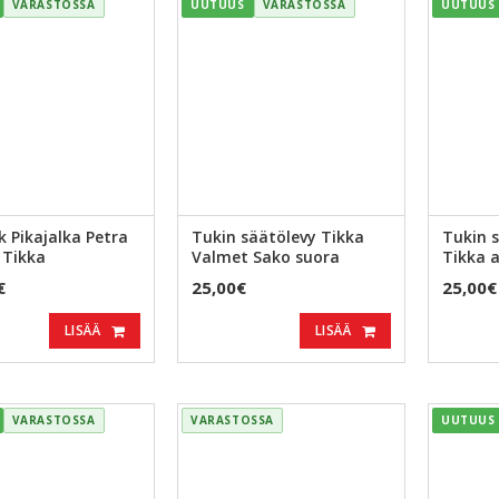
VARASTOSSA
UUTUUS
VARASTOSSA
UUTUUS
k Pikajalka Petra
Tukin säätölevy Tikka
Tukin 
 Tikka
Valmet Sako suora
Tikka 
€
25,00€
25,00€
LISÄÄ
LISÄÄ
VARASTOSSA
VARASTOSSA
UUTUUS