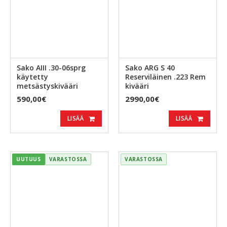
Sako AIII .30-06sprg
Sako ARG S 40
käytetty
Reserviläinen .223 Rem
metsästyskivääri
kivääri
590,00€
2990,00€
LISÄÄ
LISÄÄ
UUTUUS
VARASTOSSA
VARASTOSSA