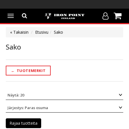
Avaa/Sulje
valikko
« Takaisin
Etusivu
Sako
Sako
←
TUOTEMERKIT
Rajaa tuotteita