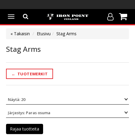
Avaa/Sulje
valikko
« Takaisin
Etusivu
Stag Arms
Stag Arms
←
TUOTEMERKIT
Rajaa tuotteita