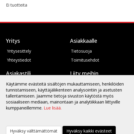
Ei tuotteita
Yritys
Asiakkaalle
Yritysesittely
Tietosuoja
Yhteystiedot
Toimitusehdot
Asiakastili
Liity meihin
Kirjaudu
Käytämme evästeitä sisältöjen mukauttamiseen, henkilöiden
tunnistamiseen, käyttäjäliikenteen analysointiin ja asetusten
Oma tilini
tallentamiseen. Jaamme tietoja sivuston käytöstä myös
sosiaaliseen mediaan, mainontaan ja analytiikkaan liittyville
kumppaneillemme.
Lue lisää.
Copyright © 2026 Iron Point Finland. Kaikki oikeudet pidätetään.
Hyväksy välttämättömät
Hyväksy kaikki evästeet
Evolution Solutions -verkkokaupparatkaisu