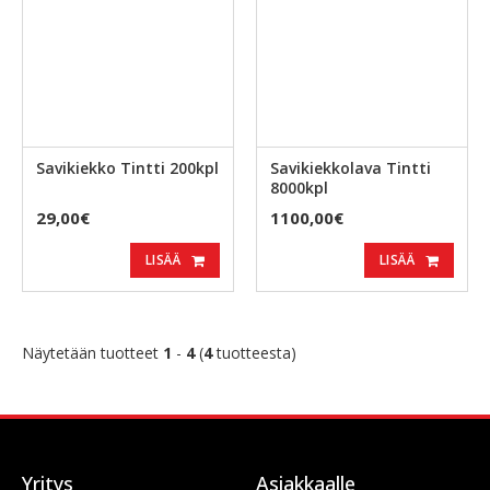
Savikiekko Tintti 200kpl
Savikiekkolava Tintti
8000kpl
29,00€
1100,00€
LISÄÄ
LISÄÄ
Näytetään tuotteet
1
-
4
(
4
tuotteesta)
Yritys
Asiakkaalle