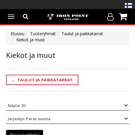
Avaa/Sulje
valikko
Etusivu
Tuoteryhmät
Taulut ja paikkatarrat
Kiekot ja muut
Kiekot ja muut
←
TAULUT JA PAIKKATARRAT
Rajaa tuotteita