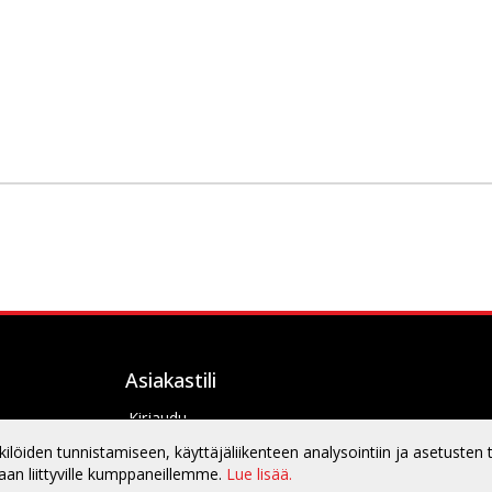
Asiakastili
Kirjaudu
Oma tilini
öiden tunnistamiseen, käyttäjäliikenteen analysointiin ja asetusten 
an liittyville kumppaneillemme.
Lue lisää.