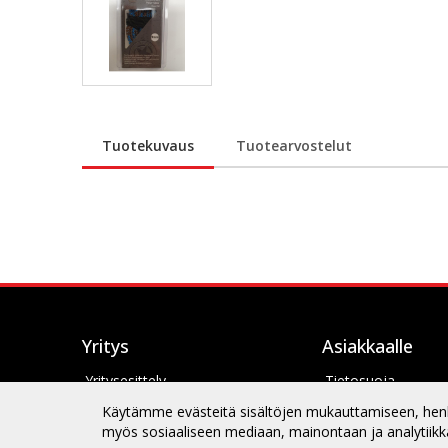
Tuotekuvaus
Tuotearvostelut
Yritys
Asiakkaalle
Yritysesittely
Tietosuoja
Yhteystiedot
Toimitusehdot
Käytämme evästeitä sisältöjen mukauttamiseen, henkil
myös sosiaaliseen mediaan, mainontaan ja analytiikka