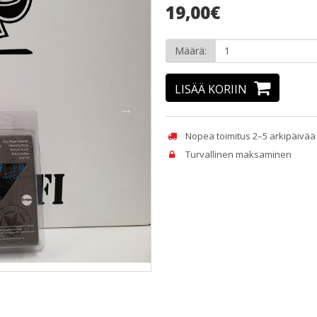
19,00€
Määrä:
LISÄÄ KORIIN
Nopea toimitus 2–5 arkipäivää
Turvallinen maksaminen