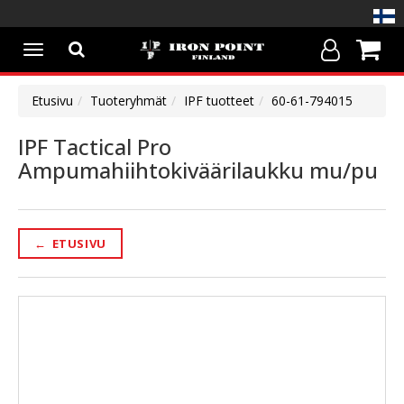
Avaa/Sulje
valikko
Etusivu
Tuoteryhmät
IPF tuotteet
60-61-794015
IPF Tactical Pro
Ampumahiihtokiväärilaukku mu/pu
←
ETUSIVU