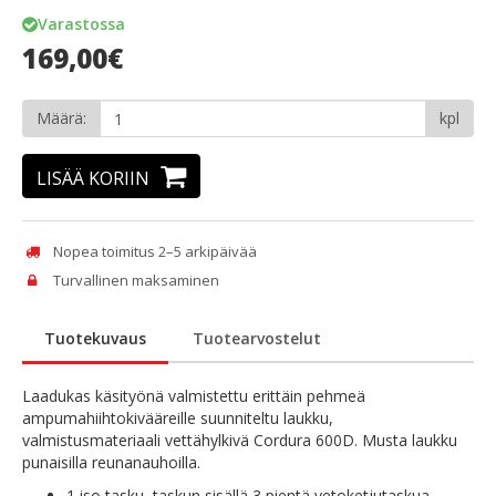
Varastossa
169,00€
Määrä:
kpl
LISÄÄ KORIIN
Nopea toimitus 2–5 arkipäivää
Turvallinen maksaminen
Tuotekuvaus
Tuotearvostelut
Laadukas käsityönä valmistettu erittäin pehmeä
ampumahiihtokivääreille suunniteltu laukku,
valmistusmateriaali vettähylkivä Cordura 600D. Musta laukku
punaisilla reunanauhoilla.
1 iso tasku, taskun sisällä 3 pientä vetoketjutaskua