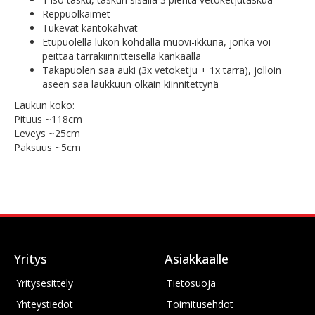
Reppuolkaimet
Tukevat kantokahvat
Etupuolella lukon kohdalla muovi-ikkuna, jonka voi
peittää tarrakiinnitteisellä kankaalla
Takapuolen saa auki (3x vetoketju + 1x tarra), jolloin
aseen saa laukkuun olkain kiinnitettynä
Laukun koko:
Pituus ~118cm
Leveys ~25cm
Paksuus ~5cm
Yritys
Asiakkaalle
Yritysesittely
Tietosuoja
Yhteystiedot
Toimitusehdot