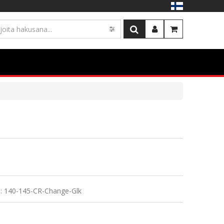
Kirjaudu
OSTOSKORI
: 140-145-CR-Change-Glk