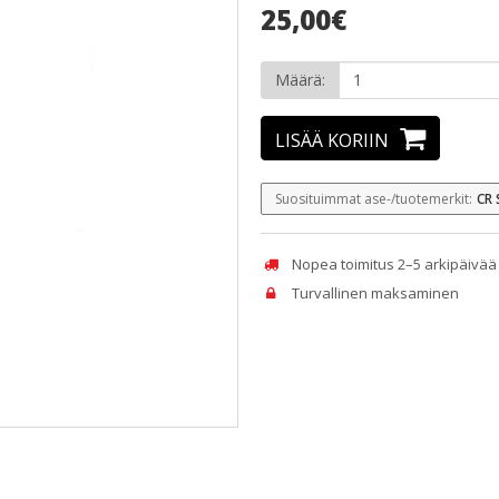
25,00€
Määrä:
LISÄÄ KORIIN
Suosituimmat ase-/tuotemerkit:
CR 
Nopea toimitus 2–5 arkipäivää
Turvallinen maksaminen