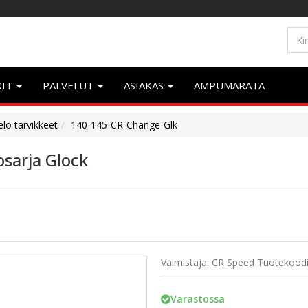
KIT
PALVELUT
ASIAKAS
AMPUMARATA
elo tarvikkeet
140-145-CR-Change-Glk
osarja Glock
Valmistaja: CR Speed
Tuotekoodi
Varastossa